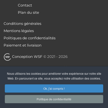
Contact
Plan du site
Conditions générales
Mentions légales
Politiques de confidentialités
Paiement et livraison
Conception WSF
© 2021 -
2026
VENTE EN LIGNE DE TEXTES DE THÉÂTRE.
TELECHARGEMENT IMMÉDIAT APRÈS PAIEMENT
Nous utilisons les cookies pour améliorer votre expérience sur notre site
SÉCURISÉ.
Web. En parcourant ce site, vous acceptez notre utilisation des cookies.
TVA non applicable, article 293 B du Code général des
Ok, j'ai compris !
impôts
Politique de confidentialité