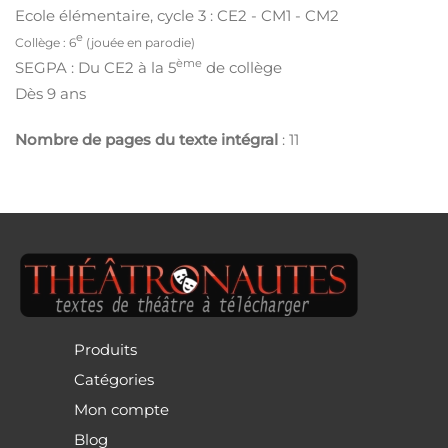
Ecole élémentaire, cycle 3 : CE2 - CM1 - CM2
e
Collège : 6
(jouée en parodie)
ème
SEGPA : Du CE2 à la 5
de collège
Dès 9 ans
Nombre de pages du texte intégral
: 11
Produits
Catégories
Mon compte
Blog