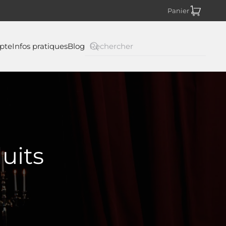
Panier
pte
Infos pratiques
Blog
uits