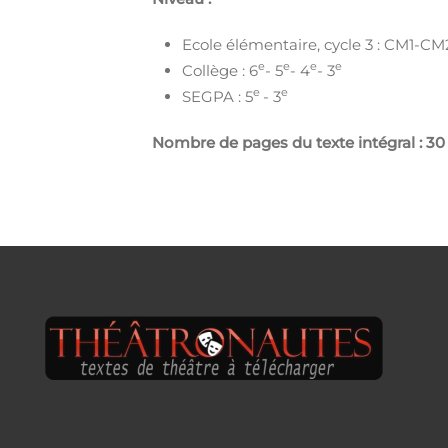
Ecole élémentaire, cycle 3 : CM1-CM
e
e
e
e
Collège : 6
- 5
- 4
- 3
e
e
SEGPA : 5
- 3
Nombre de pages du texte intégral : 30