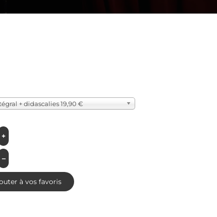
tégral + didascalies 19,90 €
+
–
outer à vos favoris