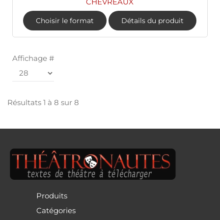
CHEVREAUX
Choisir le format
Détails du produit
Affichage #
Résultats 1 à 8 sur 8
Produits
Catégories