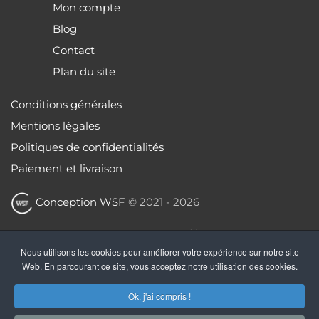
Mon compte
Blog
Contact
Plan du site
Conditions générales
Mentions légales
Politiques de confidentialités
Paiement et livraison
Conception WSF
© 2021 -
2026
VENTE EN LIGNE DE TEXTES DE THÉÂTRE.
TELECHARGEMENT IMMÉDIAT APRÈS PAIEMENT
Nous utilisons les cookies pour améliorer votre expérience sur notre site
SÉCURISÉ.
Web. En parcourant ce site, vous acceptez notre utilisation des cookies.
TVA non applicable, article 293 B du Code général des
Ok, j'ai compris !
impôts